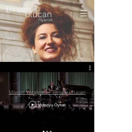
birsen
ulucan
Piyanist
video
Maxim Vengerov - Birsen Ulucan
Videoyu Oynat